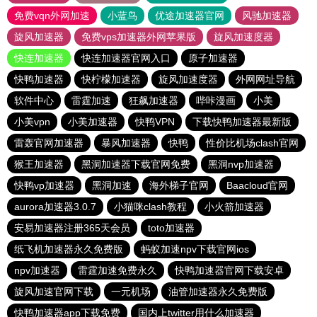
免费vqn外网加速
小蓝鸟
优途加速器官网
风驰加速器
旋风加速器
免费vps加速器外网苹果版
旋风加速度器
快连加速器
快连加速器官网入口
原子加速器
快鸭加速器
快柠檬加速器
旋风加速度器
外网网址导航
软件中心
雷霆加速
狂飙加速器
哔咔漫画
小美
小美vpn
小美加速器
快鸭VPN
下载快鸭加速器最新版
雷轰官网加速器
暴风加速器
快鸭
性价比机场clash官网
猴王加速器
黑洞加速器下载官网免费
黑洞nvp加速器
快鸭vp加速器
黑洞加速
海外梯子官网
Baacloud官网
aurora加速器3.0.7
小猫咪clash教程
小火箭加速器
安易加速器注册365天会员
toto加速器
纸飞机加速器永久免费版
蚂蚁加速npv下载官网ios
npv加速器
雷霆加速免费永久
快鸭加速器官网下载安卓
旋风加速官网下载
一元机场
油管加速器永久免费版
快鸭加速器app下载免费
国内上twitter用什么加速器