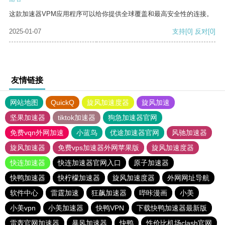
这款加速器VPM应用程序可以给你提供全球覆盖和最高安全性的连接。
2025-01-07
支持
[0]
反对
[0]
友情链接
网站地图
QuickQ
旋风加速度器
旋风加速
坚果加速器
tiktok加速器
狗急加速器官网
免费vqn外网加速
小蓝鸟
优途加速器官网
风驰加速器
旋风加速器
免费vps加速器外网苹果版
旋风加速度器
快连加速器
快连加速器官网入口
原子加速器
快鸭加速器
快柠檬加速器
旋风加速度器
外网网址导航
软件中心
雷霆加速
狂飙加速器
哔咔漫画
小美
小美vpn
小美加速器
快鸭VPN
下载快鸭加速器最新版
雷轰官网加速器
暴风加速器
快鸭
性价比机场clash官网