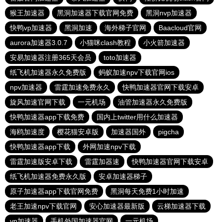
猴王加速器
黑洞加速器下载官网免费
黑洞nvp加速器
快鸭vp加速器
黑洞加速
海外梯子官网
Baacloud官网
aurora加速器3.0.7
小猫咪clash教程
小火箭加速器
安易加速器注册365天会员
toto加速器
纸飞机加速器永久免费版
蚂蚁加速npv下载官网ios
npv加速器
雷霆加速免费永久
快鸭加速器官网下载安卓
旋风加速官网下载
一元机场
油管加速器永久免费版
快鸭加速器app下载免费
国内上twitter用什么加速器
海鸥加速度
樱花猫安卓版
加速器国外
pigcha
快鸭加速器app下载
外网加速npv下载
雷霆加速版安卓下载
雷霆加器速
快鸭加速器官网下载安卓
纸飞机加速器免费永久版
安卓加速器梯子
原子加速器app下载官网免费
黑洞每天免费1小时加速
老王加速npv下载官网
安心加速器最新版
云梯加速器下载
vp加速器
手机外国加速器官网
一元机场