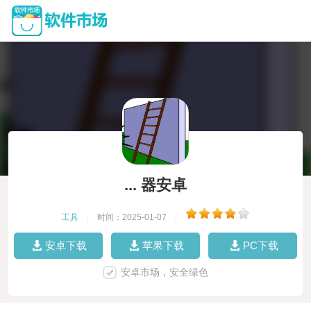
... 器安卓
工具
|
时间：2025-01-07
|
安卓下载
苹果下载
PC下载
安卓市场，安全绿色