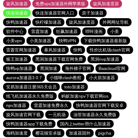
旋风加速器
免费vps加速器外网苹果版
旋风加速度器
快连加速器
快连加速器官网入口
原子加速器
快鸭加速器
快柠檬加速器
旋风加速度器
外网网址导航
软件中心
雷霆加速
狂飙加速器
哔咔漫画
小美
小美vpn
小美加速器
快鸭VPN
下载快鸭加速器最新版
雷轰官网加速器
暴风加速器
快鸭
性价比机场clash官网
猴王加速器
黑洞加速器下载官网免费
黑洞nvp加速器
快鸭vp加速器
黑洞加速
海外梯子官网
Baacloud官网
aurora加速器3.0.7
小猫咪clash教程
小火箭加速器
安易加速器注册365天会员
toto加速器
纸飞机加速器永久免费版
蚂蚁加速npv下载官网ios
npv加速器
雷霆加速免费永久
快鸭加速器官网下载安卓
旋风加速官网下载
一元机场
油管加速器永久免费版
快鸭加速器app下载免费
国内上twitter用什么加速器
海鸥加速度
樱花猫安卓版
加速器国外
pigcha