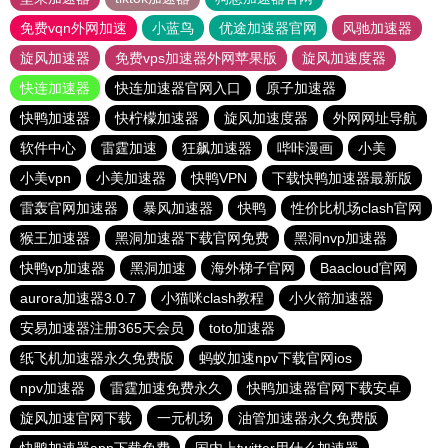
免费vqn外网加速
小蓝鸟
优途加速器官网
风驰加速器
旋风加速器
免费vps加速器外网苹果版
旋风加速度器
快连加速器
快连加速器官网入口
原子加速器
快鸭加速器
快柠檬加速器
旋风加速度器
外网网址导航
软件中心
雷霆加速
狂飙加速器
哔咔漫画
小美
小美vpn
小美加速器
快鸭VPN
下载快鸭加速器最新版
雷轰官网加速器
暴风加速器
快鸭
性价比机场clash官网
猴王加速器
黑洞加速器下载官网免费
黑洞nvp加速器
快鸭vp加速器
黑洞加速
海外梯子官网
Baacloud官网
aurora加速器3.0.7
小猫咪clash教程
小火箭加速器
安易加速器注册365天会员
toto加速器
纸飞机加速器永久免费版
蚂蚁加速npv下载官网ios
npv加速器
雷霆加速免费永久
快鸭加速器官网下载安卓
旋风加速官网下载
一元机场
油管加速器永久免费版