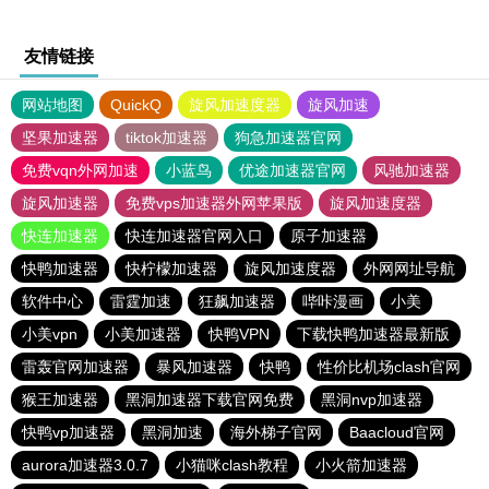
友情链接
网站地图
QuickQ
旋风加速度器
旋风加速
坚果加速器
tiktok加速器
狗急加速器官网
免费vqn外网加速
小蓝鸟
优途加速器官网
风驰加速器
旋风加速器
免费vps加速器外网苹果版
旋风加速度器
快连加速器
快连加速器官网入口
原子加速器
快鸭加速器
快柠檬加速器
旋风加速度器
外网网址导航
软件中心
雷霆加速
狂飙加速器
哔咔漫画
小美
小美vpn
小美加速器
快鸭VPN
下载快鸭加速器最新版
雷轰官网加速器
暴风加速器
快鸭
性价比机场clash官网
猴王加速器
黑洞加速器下载官网免费
黑洞nvp加速器
快鸭vp加速器
黑洞加速
海外梯子官网
Baacloud官网
aurora加速器3.0.7
小猫咪clash教程
小火箭加速器