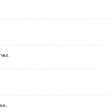
。
区的线路。
悉操作。