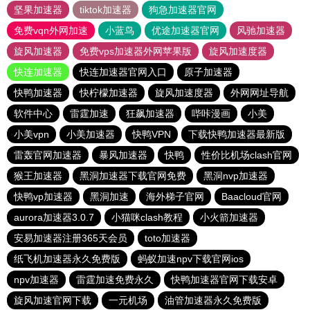
坚果加速器
tiktok加速器
狗急加速器官网
免费vqn外网加速
小蓝鸟
优途加速器官网
风驰加速器
旋风加速器
免费vps加速器外网苹果版
旋风加速度器
快连加速器
快连加速器官网入口
原子加速器
快鸭加速器
快柠檬加速器
旋风加速度器
外网网址导航
软件中心
雷霆加速
狂飙加速器
哔咔漫画
小美
小美vpn
小美加速器
快鸭VPN
下载快鸭加速器最新版
雷轰官网加速器
暴风加速器
快鸭
性价比机场clash官网
猴王加速器
黑洞加速器下载官网免费
黑洞nvp加速器
快鸭vp加速器
黑洞加速
海外梯子官网
Baacloud官网
aurora加速器3.0.7
小猫咪clash教程
小火箭加速器
安易加速器注册365天会员
toto加速器
纸飞机加速器永久免费版
蚂蚁加速npv下载官网ios
npv加速器
雷霆加速免费永久
快鸭加速器官网下载安卓
旋风加速官网下载
一元机场
油管加速器永久免费版